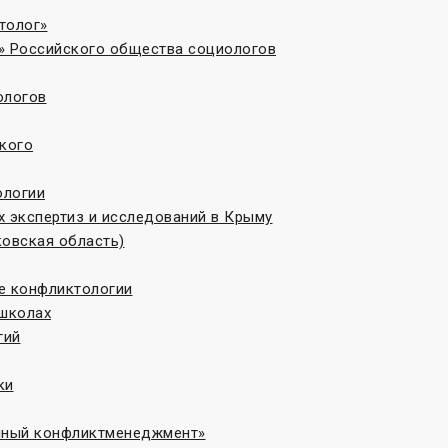
толог»
» Российского общества социологов
ологов
кого
ологии
 экспертиз и исследований в Крыму
овская область)
те конфликтологии
 школах
гий
ки
онный конфликтменеджмент»