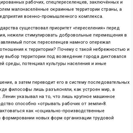
цированных рабочих, спецпереселенцев, заключённых и
олем малонаселённые окраинные территории страны, а
редприятия военно-промышленного комплекса.
ударства существовал приоритет «переселения» перед
ания, нежели стимулировать добровольные перемещения в
правляемый поток переселенцев намного опережал
отношения к территории? Почему с такой небрежностью и
ему выбор территории под возведение города диктовался
й среды, потенциал культуры населения и иные
ение, а затем переводит его в систему последовательных
жде философы лишь разъясняли, как устроен мир, а
. Ленин указывал на то, что лишь крупное машинное
дство способно «отрывать рабочих от земли»8.
трактоваться как «социально-производственные
 в формировании новых форм организации трудовой