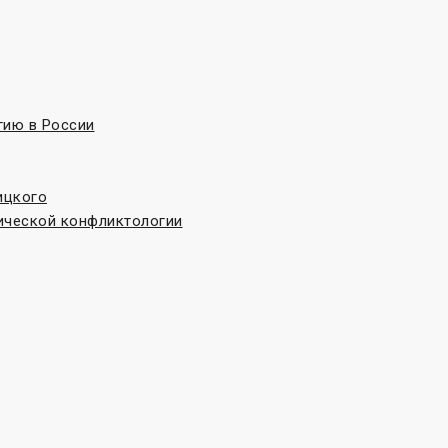
гию в России
ицкого
ической конфликтологии