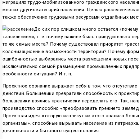
миграциях трудо-мобилизованного гражданского населени
многих других категорий населения. Целью расселенческ
также обеспечение трудовыми ресурсами отдалённых мес
До сих пор слишком много остается «почему
«заселением», т. е. почему важнее было принудительно 
те же самые места? Почему существовал приоритет «рассе
колонизационные возможности территории? Почему формы
ошибочностью выбирались места размещения новых поселе
исключительно схемой размещения промышленных предпри
особенности ситуации? И т. п.
Проектное сознание выражает себя в том, что отсутстви
действий. Большевики превратили способность к проекти
большевики взялись практически переделать его. Так, нап
производство способно «преобразовать прежнего земледе
Проектная идея, которую извлекут из этого анализа боль
организмы», способные вырывать население из патриарха
деятельности и бытового существования.