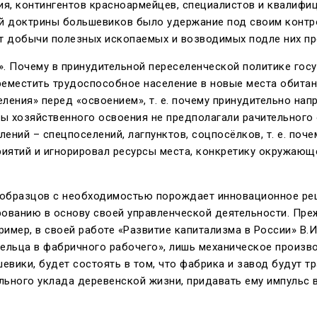
я, контингентов красноармейцев, специалистов и квалифи
ой доктрины большевиков было удержание под своим контр
т добычи полезных ископаемых и возводимых подле них п
». Почему в принудительной переселенческой политике гос
переместить трудоспособное население в новые места обит
ления» перед «освоением», т. е. почему принудительно на
 хозяйственного освоения не предполагали рачительного 
ний – спецпоселений, лагпунктов, соцпосёлков, т. е. поч
ятий и игнорировал ресурсы места, конкретику окружающе
е образцов с необходимостью порождает инновационное реш
рованию в основу своей управленческой деятельности. Пре
ример, в своей работе «Развитие капитализма в России» В.И
льца в фабричного рабочего», лишь механическое произво
шевики, будет состоять в том, что фабрика и завод будут 
льного уклада деревенской жизни, придавать ему импульс