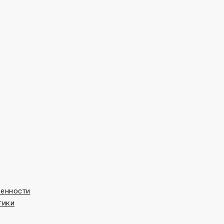
венности
тики