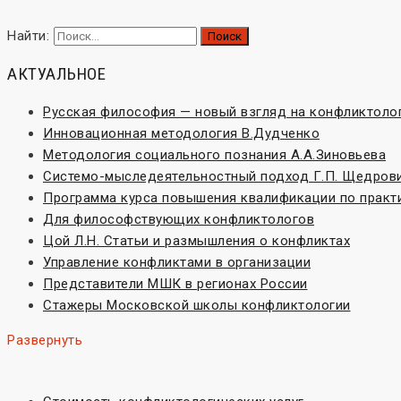
Найти:
АКТУАЛЬНОЕ
Русская философия — новый взгляд на конфликтоло
Инновационная методология В.Дудченко
Методология социального познания А.А.Зиновьева
Системо-мыследеятельностный подход Г.П. Щедров
Программа курса повышения квалификации по практ
Для философствующих конфликтологов
Цой Л.Н. Статьи и размышления о конфликтах
Управление конфликтами в организации
Представители МШК в регионах России
Стажеры Московской школы конфликтологии
Развернуть