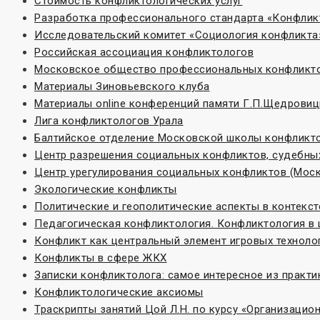
Стоимость конфликтологических услуг
Разработка профессионального стандарта «Конфлик
Исследовательский комитет «Социoлогия конфликта
Российская ассоциация конфликтологов
Московское общество профессиональных конфликт
Материалы Зиновьевского клуба
Материалы online конференций памяти Г.П.Щедровиц
Лига конфликтологов Урала
Балтийское отделение Московской школы конфликт
Центр разрешения социальных конфликтов, судебных
Центр урегулирования социальных конфликтов (Моск
Экологические конфликты
Политические и геополитические аспекты в контекс
Педагогическая конфликтология. Конфликтология в
Конфликт как центральный элемент игровых техноло
Конфликты в сфере ЖКХ
Записки конфликтолога: самое интересное из практи
Конфликтологические аксиомы
Траскрипты занятий Цой Л.Н. по курсу «Организаци