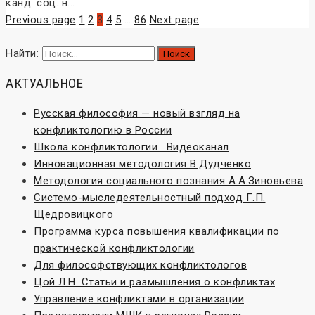
канд. соц. н...
Previous page
1
2
3
4
5
…
86
Next page
Найти:
АКТУАЛЬНОЕ
Русская философия — новый взгляд на
конфликтологию в России
Школа конфликтологии . Видеоканал
Инновационная методология В.Дудченко
Методология социального познания А.А.Зиновьева
Системо-мыследеятельностный подход Г.П.
Щедровицкого
Программа курса повышения квалификации по
практической конфликтологии
Для философствующих конфликтологов
Цой Л.Н. Статьи и размышления о конфликтах
Управление конфликтами в организации