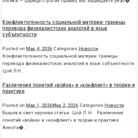
логика — царица строгих правил, Вы защищаете реал�...
Конфликтогенность социальной материи: границы
перевода физикалистских аналогий в язык
субъектности
Posted on
Мар 4, 2026
Categories
Новости
Конфликтогенность социальной материи: границы
перевода физикалистских аналогий в язык субъектности
Цой Л.Н...
Различение понятий «война» и «конфликт» в теории и
практике
Posted on
Мар 1, 2026
Мар 2, 2026
Categories
Новости
Вышла в свет научная статья Цой Л. Н. Различение
понятий «война» и «конфликт» в теории и практике .
Аннота�...